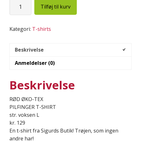
Øko-
Tilføj til kurv
tex
T-
shirt
Kategori:
T-shirts
-
Pilfinger,
rød,
Beskrivelse
str.
Anmeldelser (0)
voksen
L
antal
Beskrivelse
RØD ØKO-TEX
PILFINGER T-SHIRT
str. voksen L
kr. 129
En t-shirt fra Sigurds Butik! Trøjen, som ingen
andre har!