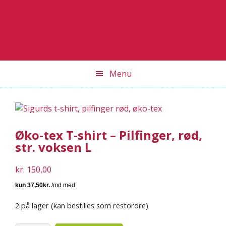
Gå
Skip
Gå
direkte
til
direkte
til
indhold
til
primær
primær
navigation
sidebar
Menu
Øko-tex T-shirt – Pilfinger, rød,
str. voksen L
kr.
150,00
2 på lager (kan bestilles som restordre)