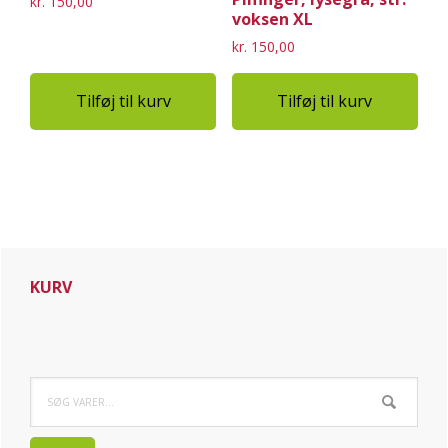
kr.
150,00
voksen XL
kr.
150,00
Tilføj til kurv
Tilføj til kurv
Primær
KURV
Sidebar
Søg
efter: