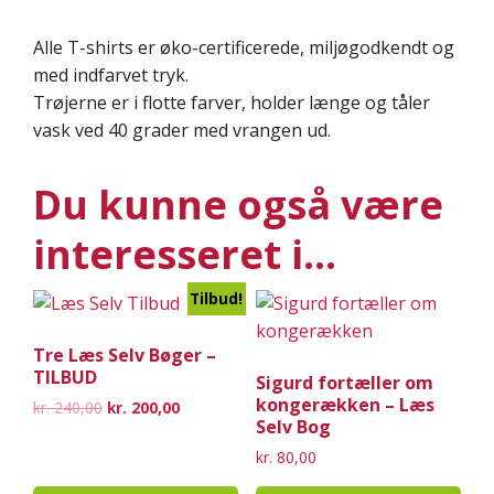
Alle T-shirts er øko-certificerede, miljøgodkendt og
med indfarvet tryk.
Trøjerne er i flotte farver, holder længe og tåler
vask ved 40 grader med vrangen ud.
Du kunne også være
interesseret i…
Tilbud!
Tre Læs Selv Bøger –
TILBUD
Sigurd fortæller om
kongerækken – Læs
Original
Current
kr.
240,00
kr.
200,00
Selv Bog
price
price
was:
is:
kr.
80,00
kr. 240,00.
kr. 200,00.