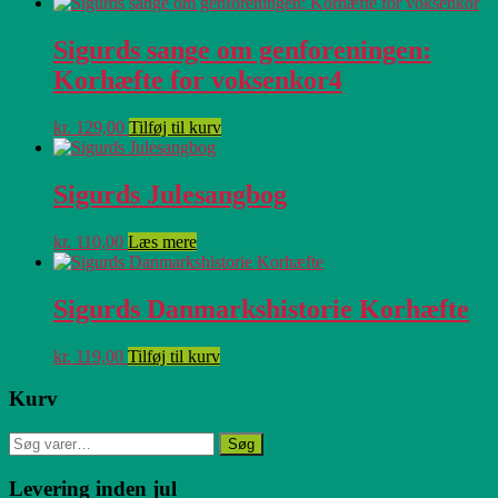
Sigurds sange om genforeningen:
Korhæfte for voksenkor4
kr.
129,00
Tilføj til kurv
Sigurds Julesangbog
kr.
110,00
Læs mere
Sigurds Danmarkshistorie Korhæfte
kr.
119,00
Tilføj til kurv
Primær
Kurv
Sidebar
Søg
Søg
efter:
Levering inden jul