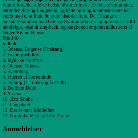
Sigurd fortæller alle de bedste historier fra de 10 fynske kommuner,
herunder Ærø og Langeland, og både børn og lokalhistorikere har
været med til at finde de gode historier frem. De 13 sange er
indspillet sammen med Odense Symfoniorkester og børnekor. Lydfil
medfølger, også til sing-back, og sangbogen er gennemillustreret af
Jørgen Eivind Hansen.
Pris 140,-
Indhold:
1. Odense, Bogense (Titelsang)
2. Faaborg-Midtfyn
3. Idylliske Nordfyn
4. Odense, Odense
5. Svendborg
6. I hjertet af Kerteminde
7. Nyborg (Li’ omkring år 1000)
8. Delfinen Delle
9. Assens
10. Ærø Samba
11. Langeland
12. Der er rart i Middelfart
13. Nu skal alle folk på Fyn i seng
Anmeldelser