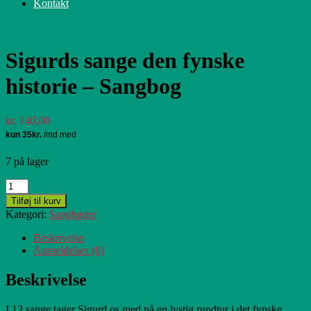
Kontakt
Sigurds sange den fynske
historie – Sangbog
kr.
140,00
7 på lager
Sigurds
sange
Tilføj til kurv
den
Kategori:
Sangbøger
fynske
historie
Beskrivelse
-
Anmeldelser (0)
Sangbog
antal
Beskrivelse
I 13 sange tager Sigurd os med på en lystig rundtur i det fynske.