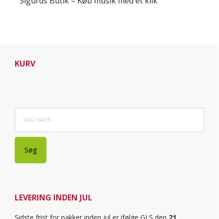
Sigurds Butik – Køb musik med et klik
Primær
KURV
Sidebar
Søg
efter:
Søg
LEVERING INDEN JUL
Sidste frist for pakker inden jul er ifølge GLS den
21.