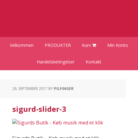
Gå
Skip
Gå
direkte
til
direkte
til
indhold
til
primær
primær
navigation
sidebar
Velkommen
PRODUKTER
Kurv
Min Konto
Handelsbetingelser
Kontakt
28. SEPTEMBER 2017
BY
PILFINGER
sigurd-slider-3