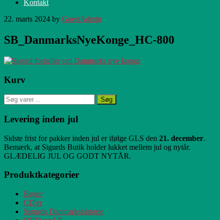
Kontakt
22. marts 2024
by
GuestAdmin
SB_DanmarksNyeKonge_HC-800
Primær
Kurv
Sidebar
Søg
Søg
efter:
Levering inden jul
Sidste frist for pakker inden jul er ifølge GLS den
21. december
.
Bemærk, at Sigurds Butik holder lukket mellem jul og nytår.
GLÆDELIG JUL OG GODT NYTÅR.
Produktkategorier
Bøger
CD'er
Sigurds Danmarkshistorie