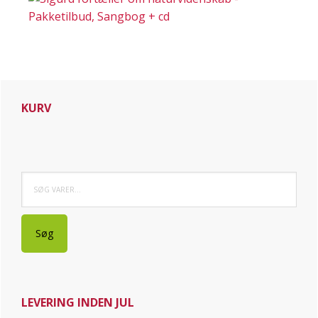
Primær
KURV
Sidebar
Søg
efter:
Søg
LEVERING INDEN JUL