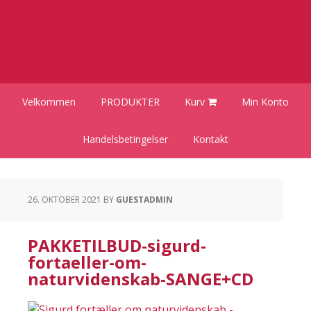
Gå
Skip
Gå
direkte
til
direkte
til
indhold
til
primær
primær
navigation
sidebar
Velkommen
PRODUKTER
Kurv
Min Konto
Handelsbetingelser
Kontakt
26. OKTOBER 2021
BY
GUESTADMIN
PAKKETILBUD-sigurd-
fortaeller-om-
naturvidenskab-SANGE+CD