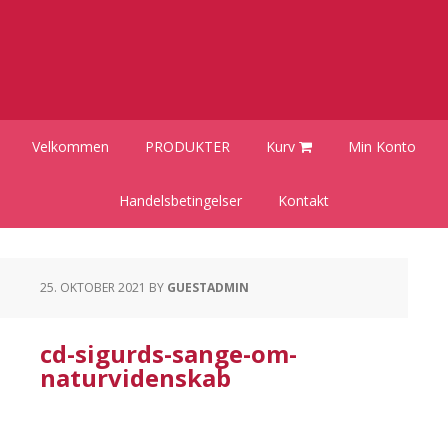
Gå
Skip
Gå
direkte
til
direkte
til
indhold
til
primær
primær
navigation
sidebar
Velkommen
PRODUKTER
Kurv
Min Konto
Handelsbetingelser
Kontakt
25. OKTOBER 2021
BY
GUESTADMIN
cd-sigurds-sange-om-
naturvidenskab