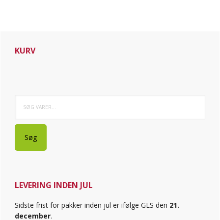
Primær
KURV
Sidebar
Søg
efter:
Søg
LEVERING INDEN JUL
Sidste frist for pakker inden jul er ifølge GLS den
21.
december
.