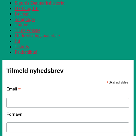
Sigurds Danmarkshistorie
DVD og LP
Brætspil
Sangbøger
Tøjdyr
Til de voksne
Undervisningsmateriale
Jul
T-shirts
Pakketilbud
Tilmeld nyhedsbrev
*
Skal udfyldes
*
Email
Fornavn