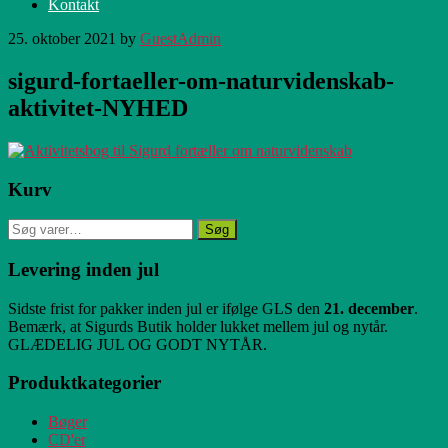
Kontakt
25. oktober 2021
by
GuestAdmin
sigurd-fortaeller-om-naturvidenskab-
aktivitet-NYHED
Primær
Kurv
Sidebar
Søg
Søg
efter:
Levering inden jul
Sidste frist for pakker inden jul er ifølge GLS den
21. december
.
Bemærk, at Sigurds Butik holder lukket mellem jul og nytår.
GLÆDELIG JUL OG GODT NYTÅR.
Produktkategorier
Bøger
CD'er