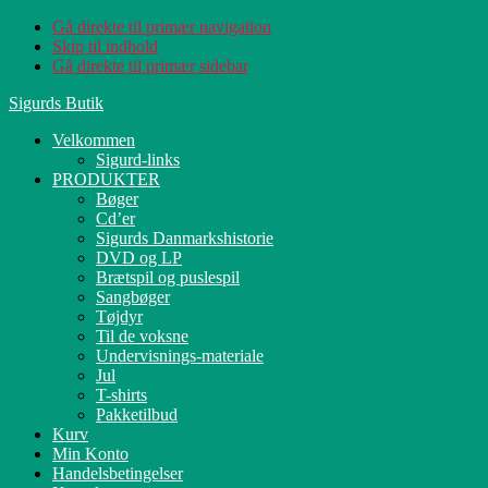
Gå direkte til primær navigation
Skip til indhold
Gå direkte til primær sidebar
Sigurds Butik
Velkommen
Sigurd-links
PRODUKTER
Bøger
Cd’er
Sigurds Danmarkshistorie
DVD og LP
Brætspil og puslespil
Sangbøger
Tøjdyr
Til de voksne
Undervisnings-materiale
Jul
T-shirts
Pakketilbud
Kurv
Min Konto
Handelsbetingelser