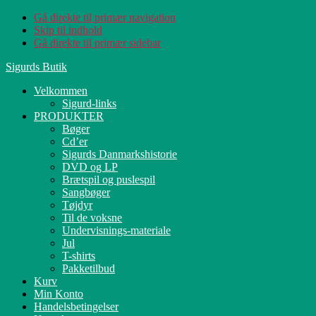
Gå direkte til primær navigation
Skip til indhold
Gå direkte til primær sidebar
Sigurds Butik
Velkommen
Sigurd-links
PRODUKTER
Bøger
Cd’er
Sigurds Danmarkshistorie
DVD og LP
Brætspil og puslespil
Sangbøger
Tøjdyr
Til de voksne
Undervisnings-materiale
Jul
T-shirts
Pakketilbud
Kurv
Min Konto
Handelsbetingelser