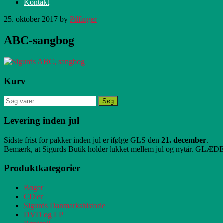
Kontakt
25. oktober 2017
by
Pilfinger
ABC-sangbog
Primær
Kurv
Sidebar
Søg
Søg
efter:
Levering inden jul
Sidste frist for pakker inden jul er ifølge GLS den
21. december
.
Bemærk, at Sigurds Butik holder lukket mellem jul og nytår.
Produktkategorier
Bøger
CD'er
Sigurds Danmarkshistorie
DVD og LP