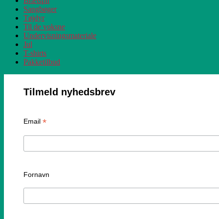
Brætspil
Sangbøger
Tøjdyr
Til de voksne
Undervisningsmateriale
Jul
T-shirts
Pakketilbud
Tilmeld nyhedsbrev
*
Email
Fornavn