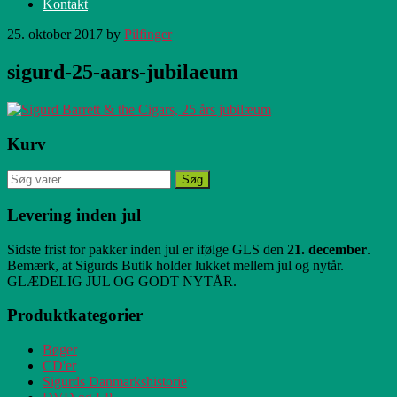
Kontakt
25. oktober 2017
by
Pilfinger
sigurd-25-aars-jubilaeum
Primær
Kurv
Sidebar
Søg
Søg
efter:
Levering inden jul
Sidste frist for pakker inden jul er ifølge GLS den
21. december
.
Bemærk, at Sigurds Butik holder lukket mellem jul og nytår.
GLÆDELIG JUL OG GODT NYTÅR.
Produktkategorier
Bøger
CD'er
Sigurds Danmarkshistorie