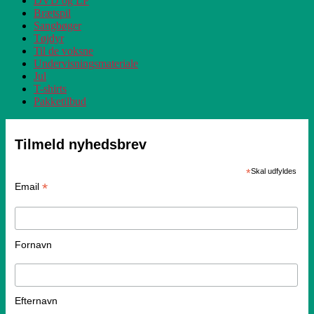
DVD og LP
Brætspil
Sangbøger
Tøjdyr
Til de voksne
Undervisningsmateriale
Jul
T-shirts
Pakketilbud
Tilmeld nyhedsbrev
*
Skal udfyldes
*
Email
Fornavn
Efternavn