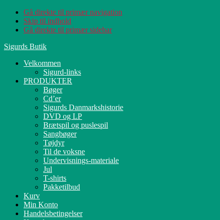
Gå direkte til primær navigation
Skip til indhold
Gå direkte til primær sidebar
Sigurds Butik
Velkommen
Sigurd-links
PRODUKTER
Bøger
Cd’er
Sigurds Danmarkshistorie
DVD og LP
Brætspil og puslespil
Sangbøger
Tøjdyr
Til de voksne
Undervisnings-materiale
Jul
T-shirts
Pakketilbud
Kurv
Min Konto
Handelsbetingelser