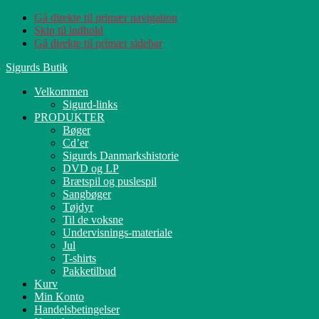
Gå direkte til primær navigation
Skip til indhold
Gå direkte til primær sidebar
Sigurds Butik
Velkommen
Sigurd-links
PRODUKTER
Bøger
Cd’er
Sigurds Danmarkshistorie
DVD og LP
Brætspil og puslespil
Sangbøger
Tøjdyr
Til de voksne
Undervisnings-materiale
Jul
T-shirts
Pakketilbud
Kurv
Min Konto
Handelsbetingelser