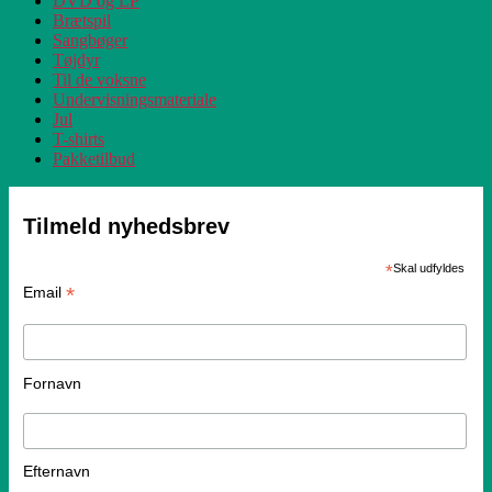
DVD og LP
Brætspil
Sangbøger
Tøjdyr
Til de voksne
Undervisningsmateriale
Jul
T-shirts
Pakketilbud
Tilmeld nyhedsbrev
*
Skal udfyldes
*
Email
Fornavn
Efternavn