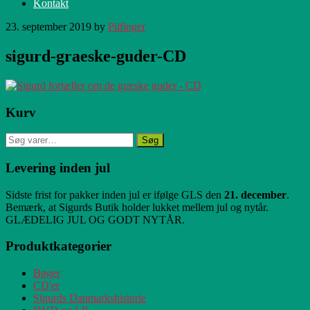
Kontakt
23. september 2019
by
Pilfinger
sigurd-graeske-guder-CD
Primær
Kurv
Sidebar
Søg
Søg
efter:
Levering inden jul
Sidste frist for pakker inden jul er ifølge GLS den
21. december
.
Bemærk, at Sigurds Butik holder lukket mellem jul og nytår.
GLÆDELIG JUL OG GODT NYTÅR.
Produktkategorier
Bøger
CD'er
Sigurds Danmarkshistorie